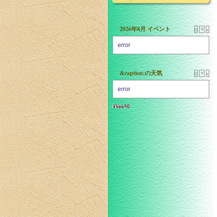
2026年8月 イベント
□
？
×
error
&caption;の天気
□
？
×
error