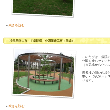
»
続きを読む
埼玉県狭山市 Ｔ病院様 公園築造工事（前編）
このたびは、病院
公園を造らせてい
（※完成からだい
患者様の憩いの場
車いすでの利用も
ります。
»
続きを読む