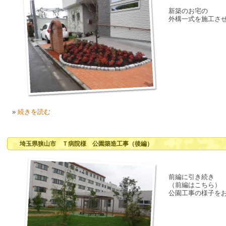
新築のお宅の
外構一式を施工さ
»
続きを読む
埼玉県狭山市 Ｔ病院様 公園築造工事（後編）
前編に引き続き
（前編はこちら）
公園工事の様子を