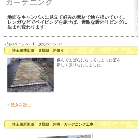
地面をキャンバスに見立て好みの素材で絵を描いていく。
レンガなどでペイビングを施せば、素敵な野外リビングに
生まれ変わります。
«前のページへ ||
1
|| 次のページへ»
埼玉県狭山市 Ｓ様邸 芝張り
傷んでまばらになってしまった芝を
新しく張りなおしました。
»
続きを読む
埼玉県所沢市 Ｏ様邸 外構・ガーデニング工事