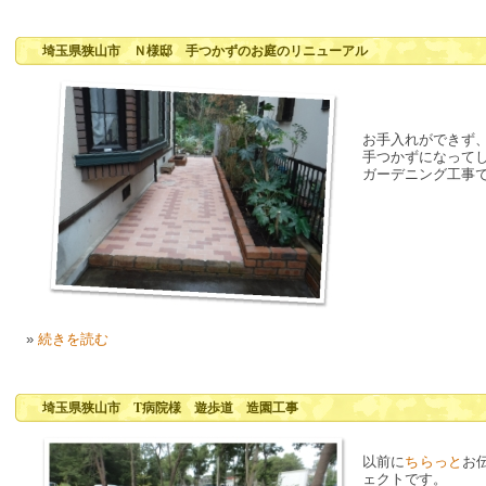
埼玉県狭山市 Ｎ様邸 手つかずのお庭のリニューアル
お手入れができず
手つかずになって
ガーデニング工事
»
続きを読む
埼玉県狭山市 T病院様 遊歩道 造園工事
以前に
ちらっと
お
ェクトです。