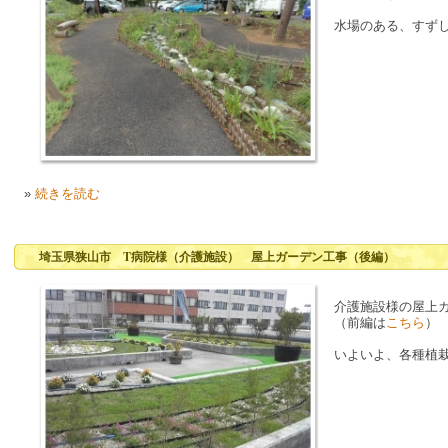
水場のある、すず
»
続きを読む
埼玉県狭山市 T病院様（介護施設） 屋上ガーデン工事（後編）
介護施設様の屋上
（前編は
こちら
）
いよいよ、各種植