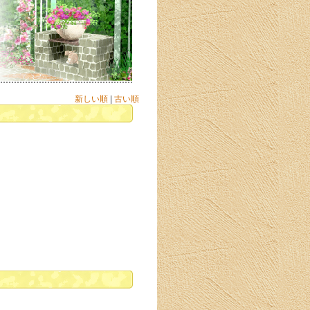
新しい順
|
古い順